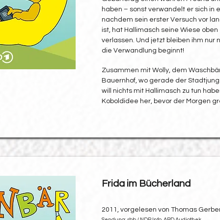
haben – sonst verwandelt er sich in 
nachdem sein erster Versuch vor lan
ist, hat Hallimasch seine Wiese oben
verlassen. Und jetzt bleiben ihm nur 
die Verwandlung beginnt!
Zusammen mit Wolly, dem Waschbären
Bauernhof, wo gerade der Stadtjunge 
will nichts mit Hallimasch zu tun hab
Koboldidee her, bevor der Morgen gr
Frida im Bücherland
2011, vorgelesen von Thomas Gerbe
Sendung: rbb / NDR Info, ARD Audiothek