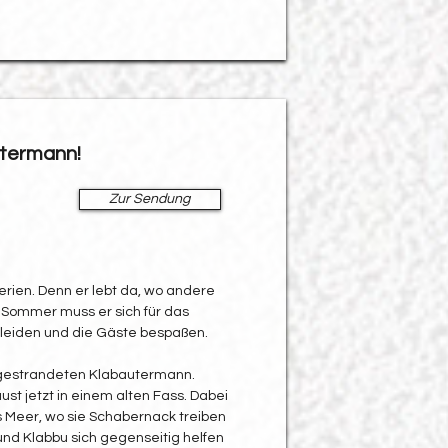
utermann!
Zur Sendung
Ferien. Denn er lebt da, wo andere
 Sommer muss er sich für das
kleiden und die Gäste bespaßen.
n gestrandeten Klabautermann.
ust jetzt in einem alten Fass. Dabei
Meer, wo sie Schabernack treiben
nd Klabbu sich gegenseitig helfen