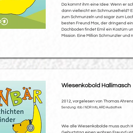
Da kommt ihm eine Idee: Wenn er sc
dann vielleicht ein Schmunzelheld? Ei
zum Schmunzeln und sogar zum Lache
besten Freund Max, der dringend ein
Dachboden findet Emil ein Kostüm und
Mission. Eine Million Schmunzler und 
Wiesenkobold Hallimasch
2012, vorgelesen von Thomas Ahren
Sendung: rbb / NDR Info, ARD Audiothek
Wie alle Wiesenkobolde muss auch Ha
Geburtstag einen wahren Freund un