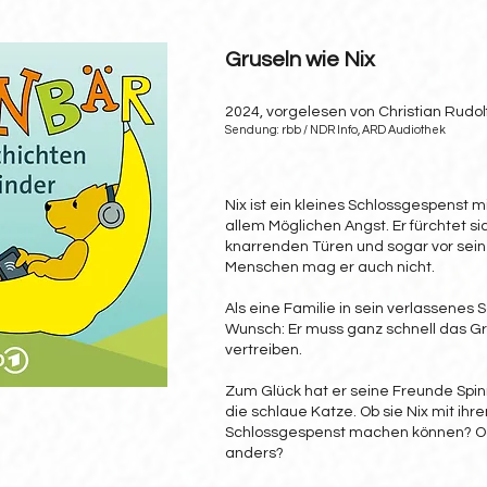
Gruseln wie Nix
2024, vorgelesen von Christian Rudol
Sendung: rbb / NDR Info, ARD Audiothek
Nix ist ein kleines Schlossgespenst m
allem Möglichen Angst. Er fürchtet sic
knarrenden Türen und sogar vor sei
Menschen mag er auch nicht.
Als eine Familie in sein verlassenes S
Wunsch: Er muss ganz schnell das Gr
vertreiben.
Zum Glück hat er seine Freunde Spinn
die schlaue Katze. Ob sie Nix mit ih
Schlossgespenst machen können? O
anders?