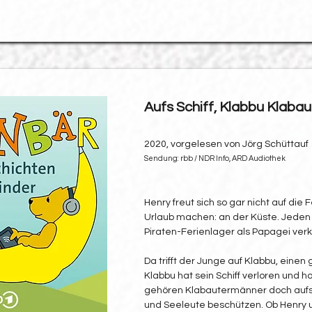
Aufs Schiff, Klabbu Klaba
2020, vorgelesen von Jörg Schüttauf
Sendung: rbb / NDR Info, ARD Audiothek
Henry freut sich so gar nicht auf die 
Urlaub machen: an der Küste. Jeden
Piraten-Ferienlager als Papagei ver
Da trifft der Junge auf Klabbu, eine
Klabbu hat sein Schiff verloren und ha
gehören Klabautermänner doch aufs 
und Seeleute beschützen. Ob Henry u