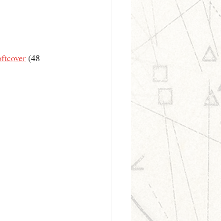
ftcover
 (48 