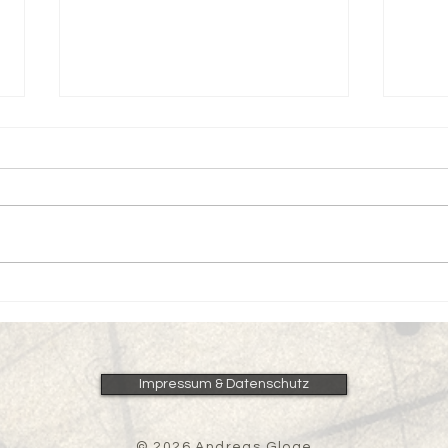
Kunst und KI – Wird der
„Und
kreative Mensch
dem 
überflüssig?
Impressum & Datenschutz
© 2026 Andreas Gloge