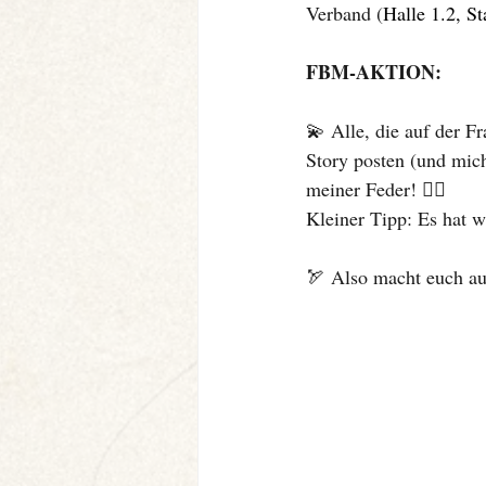
Verband (
Halle 1.2, S
FBM-AKTION:
💫 Alle, die auf der F
Story posten (und mich
meiner Feder! 👍🏻 
Kleiner Tipp: Es hat w
🏹 Also macht euch au